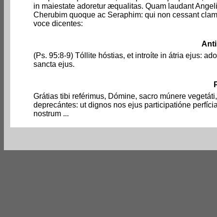
in maiestate adoretur æqualitas. Quam laudant Angeli
Cherubim quoque ac Seraphim: qui non cessant clama
voce dicentes:
Ant
(Ps. 95:8-9) Tóllite hóstias, et introíte in átria ejus: 
sancta ejus.
Grátias tibi reférimus, Dómine, sacro múnere vegetáti
deprecántes: ut dignos nos ejus participatióne perfí
nostrum ...