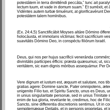
potestátem in terra dimitténdi peccáta," tunc ait paralyt
lectum tuum, et vade in domum suam." Et surréxit, et
Vidéntes autem turbæ timuérunt, at glorificavérunt De
potestátem talem homínibus.
(Ex. 24:4,5) Sanctificábit Moyses altáre Dómino óffere
holocáusta, et immolans víctimas: fecit sacrifícium v
suavitátis Dómino Deo, in conspéctu filiórum Israël.
Deus, qui nos per hujus sacríficii veneránda commé
divinitátis partícipes éfficis: præsta quæsumus; ut, s
veritátem, sic eam dignis móribus assequámur. Per D
Vere dignum et iustum est, æquum et salutare, nos tib
gratias agere: Domine sancte, Pater omnipotens, æt
unigenito Filio tuo, et Spiritu Sancto, unus es Deus,
in unius singularitate personæ, sed in unius Trinitate
enim de tua gloria, revelante te, credimus, hoc de Filio
Sancto, sine differentia discretionis sentimus. Ut in 
sempiternæque Deitatis, et in personis proprietas, et i