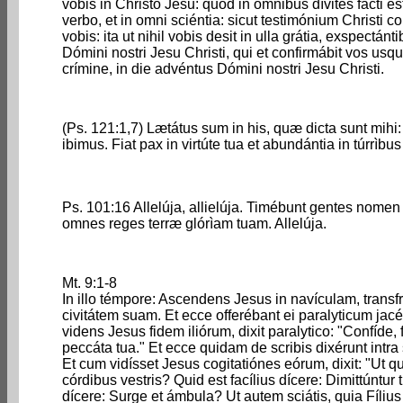
vobis in Christo Jesu: quod in ómnibus dívites facti esti
verbo, et in omni sciéntia: sicut testimónium Christi c
vobis: ita ut nihil vobis desit in ulla grátia, exspectán
Dómini nostri Jesu Christi, qui et confirmábit vos usqu
crímine, in die advéntus Dómini nostri Jesu Christi.
(Ps. 121:1,7) Lætátus sum in his, quæ dicta sunt mih
ibimus. Fiat pax in virtúte tua et abundántia in túrrìbus 
Ps. 101:16 Allelúja, allielúja. Timébunt gentes nomen
omnes reges terræ glórìam tuam. Allelúja.
Mt. 9:1-8
In illo témpore: Ascendens Jesus in navículam, transfret
civitátem suam. Et ecce offerébant ei paralyticum jacé
videns Jesus fidem iliórum, dixit paralytico: "Confíde, fíl
peccáta tua." Et ecce quidam de scribis dixérunt intra
Et cum vidísset Jesus cogitatiónes eórum, dixit: "Ut qu
córdibus vestris? Quid est facílius dícere: Dimittúntur 
dícere: Surge et ámbula? Ut autem sciátis, quia Fíliu