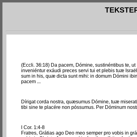
TEKSTER 
(Eccli. 36:18) Da pacem, Dómine, sustinéntibus te, ut 
inveniéntur exáudi preces servi tui et plebis tuæ Israë
sum in his, quæ dicta sunt mihi: in domum Dómini ibim
pacem ...
Dírigat corda nostra, quæsumus Dómine, tuæ miserati
tibi sine te placére non póssumus. Per Dóminum nostr
I Cor. 1:4-8
Fratres, Grátias ago Deo meo semper pro vobis in grá